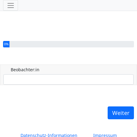
Werkzeuge
Sie haben 0% dieser Umfrage fertiggestellt.
0%
Beobachter:in
Weiter
Datenschutz-Informationen
Impressum